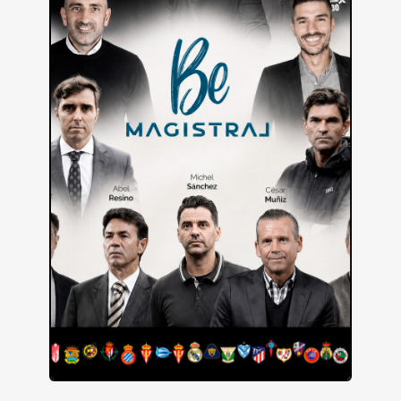
Referentes del fútbol que han trabajado en clubes de
élite como Real Madrid, Barcelona y Atlético de Madrid.
FORMATO INNOVADOR
Accede a BeMagistral desde cualquier dispositivo, en
cualquier momento, con clases de 15 minutos.
8 MÓDULOS / 150 CLASES:
• Análisis del juego táctico
• Estrategia operativa del sistema de juego
• Rendimiento deportivo
• Desarrollo del jugador y detección de talento
• Metodología de entrenamiento
• Habilidades y competencias psicológicas
• Gestión, comunicación y organización
• Dirección de equipos