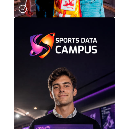
→
CERTIFICACIÓN OFICIAL SDC
Sports Data Campus es la escuela de referencia
en formación especializada en Big Data,
analítica avanzada e Inteligencia Artificial
aplicada al deporte. Nacimos para dar
respuesta a una realidad cada vez más
evidente: el deporte profesional ya no se
entiende sin datos. Formamos a los
profesionales que lideran el cambio en clubes,
federaciones, agencias y empresas del sector,
combinando visión estratégica, aplicación
práctica y una metodología orientada al
mercado laboral. Nuestros programas están
diseñados para convertir el dato en decisiones,