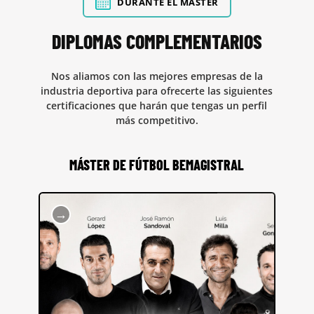
DURANTE EL MÁSTER
DIPLOMAS COMPLEMENTARIOS
Nos aliamos con las mejores empresas de la
industria deportiva para ofrecerte las siguientes
certificaciones que harán que tengas un perfil
más competitivo.
MÁSTER DE FÚTBOL BEMAGISTRAL
→
¡AHORA GRATIS CON TU MATRÍCULA!
Formamos a los mejores analistas del mundo,
dominando la analítica avanzada de datos con Sports
Data Campus y enseñando los aspectos técnico-tácticos
del juego de la mano de BeMagistral para completar su
formación en todos los ámbitos.
PLAN DE ESTUDIOS ÚNICO
Con lo esencial para ampliar conocimientos en fútbol y
vivir experiencias exclusivas.
PROFESORES DE MÁXIMO NIVEL