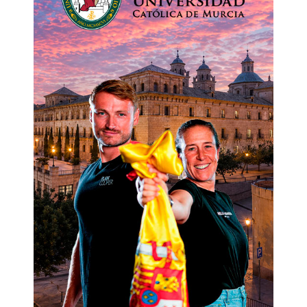
CERTIFICACIÓN OFICIAL UCAM
En UCAM contamos con más de 20 años de
experiencia en la enseñanza académica,
nuestra universidad fue reconocida por
prestigiosos rankings internacionales,
situándose entre las 10 mejores universidades
de Europa en Calidad de enseñanza, según el
ranking Times Higher Education (THE). Estamos
entre las universidades españolas con menor
tasa de abandono y mejor nivel de
empleabilidad de sus estudiantes. En UCAM
estamos en constante evolución y a la
vanguardia en tecnología y herramientas para
una experiencia de aprendizaje de referencia
nacional e internacional.