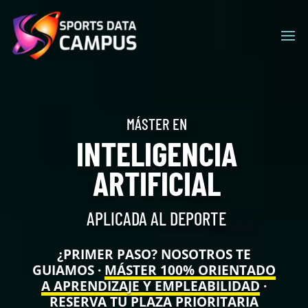
Nuestro sitio web utiliza cookies para ofrecerles la mejor
experiencia de máxima relevancia. Si continúa accediendo
al sitio, acepta el uso de las cookies.
No realizar seguimiento
Acepto
MÁSTER EN
INTELIGENCIA
ARTIFICIAL
APLICADA AL DEPORTE
¿PRIMER PASO? NOSOTROS TE
GUIAMOS ·
MÁSTER 100% ORIENTADO
A APRENDIZAJE Y EMPLEABILIDAD
·
RESERVA TU PLAZA PRIORITARIA