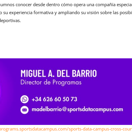
 alumnos conocer desde dentro cómo opera una compañía especiali
o su experiencia formativa y ampliando su visión sobre las posibil
deportivas.
-programs.sportsdatacampus.com/sports-data-campus-cross-court