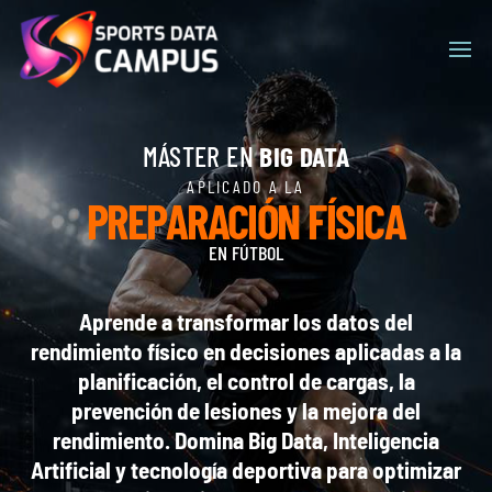
Nuestro sitio web utiliza cookies para ofrecerles la mejor
experiencia de máxima relevancia. Si continúa accediendo
al sitio, acepta el uso de las cookies.
No realizar seguimiento
Acepto
MÁSTER EN
BIG DATA
APLICADO A LA
PREPARACIÓN FÍSICA
EN FÚTBOL
Aprende a transformar los datos del
rendimiento físico en decisiones aplicadas a la
planificación, el control de cargas, la
prevención de lesiones y la mejora del
rendimiento. Domina Big Data, Inteligencia
Artificial y tecnología deportiva para optimizar