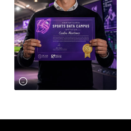
combinando visión estratégica, aplicación
práctica y una metodología orientada al
mercado laboral. Nuestros programas están
diseñados para convertir el dato en decisiones,
rendimiento y ventaja competitiva. En Sports
Data Campus no solo aprendes teoría:
desarrollas las competencias que hoy exige la
industria del deporte para analizar, interpretar
y transformar información en impacto real.
Porque el futuro del deporte se construye con
talento, tecnología y conocimiento aplicado.
→