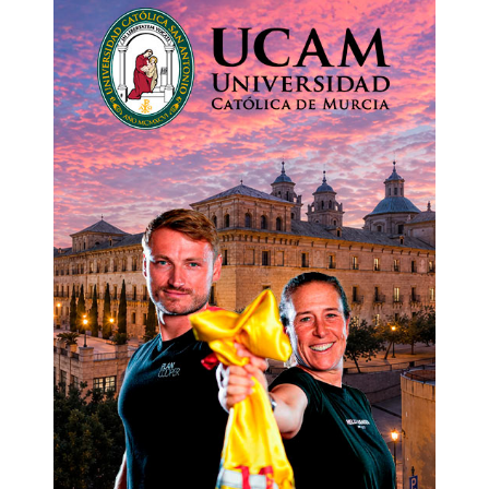
CERTIFICACIÓN OFICIAL UCAM
En UCAM contamos con más de 20 años de
experiencia en la enseñanza académica,
nuestra universidad fue reconocida por
prestigiosos rankings internacionales,
situándose entre las 10 mejores universidades
de Europa en Calidad de enseñanza, según el
ranking Times Higher Education (THE). Estamos
entre las universidades españolas con menor
tasa de abandono y mejor nivel de
empleabilidad de sus estudiantes. En UCAM
estamos en constante evolución y a la
vanguardia en tecnología y herramientas para
una experiencia de aprendizaje de referencia
nacional e internacional.