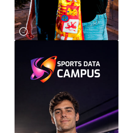
→
CERTIFICACIÓN OFICIAL SDC
Sports Data Campus es la escuela de referencia
en formación especializada en Big Data,
analítica avanzada e Inteligencia Artificial
aplicada al deporte. Nacimos para dar
respuesta a una realidad cada vez más
evidente: el deporte profesional ya no se
entiende sin datos. Formamos a los
profesionales que lideran el cambio en clubes,
federaciones, agencias y empresas del sector,