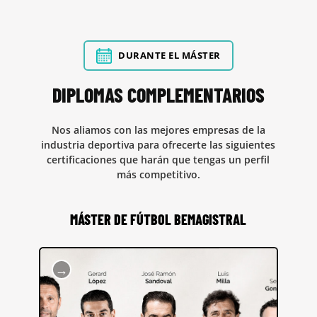
DURANTE EL MÁSTER
DIPLOMAS COMPLEMENTARIOS
Nos aliamos con las mejores empresas de la
industria deportiva para ofrecerte las siguientes
certificaciones que harán que tengas un perfil
más competitivo.
MÁSTER DE FÚTBOL BEMAGISTRAL
→
¡AHORA GRATIS CON TU MATRÍCULA!
Formamos a los mejores analistas del mundo,
dominando la analítica avanzada de datos con Sports
Data Campus y enseñando los aspectos técnico-tácticos