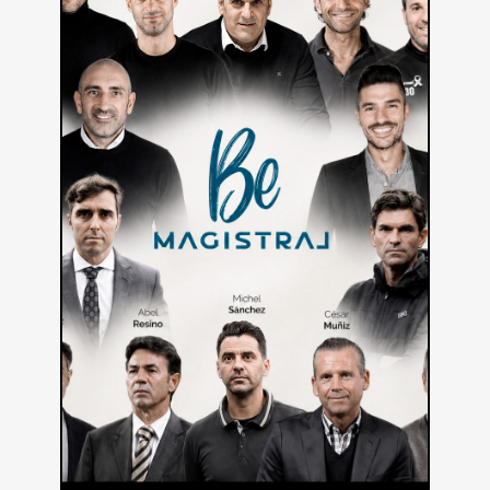
del juego de la mano de BeMagistral para completar su
formación en todos los ámbitos.
PLAN DE ESTUDIOS ÚNICO
Con lo esencial para ampliar conocimientos en fútbol y
vivir experiencias exclusivas.
PROFESORES DE MÁXIMO NIVEL
Referentes del fútbol que han trabajado en clubes de
élite como Real Madrid, Barcelona y Atlético de Madrid.
FORMATO INNOVADOR
Accede a BeMagistral desde cualquier dispositivo, en
cualquier momento, con clases de 15 minutos.
8 MÓDULOS / 150 CLASES:
• Análisis del juego táctico
• Estrategia operativa del sistema de juego
• Rendimiento deportivo
• Desarrollo del jugador y detección de talento
• Metodología de entrenamiento
• Habilidades y competencias psicológicas
• Gestión, comunicación y organización
• Dirección de equipos