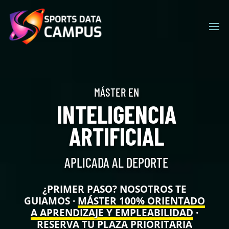
Nuestro sitio web utiliza cookies para ofrecerles la mejor
experiencia de máxima relevancia. Si continúa accediendo
al sitio, acepta el uso de las cookies.
No realizar seguimiento
Acepto
MÁSTER EN
INTELIGENCIA
ARTIFICIAL
APLICADA AL DEPORTE
¿PRIMER PASO? NOSOTROS TE
GUIAMOS ·
MÁSTER 100% ORIENTADO
A APRENDIZAJE Y EMPLEABILIDAD
·
RESERVA TU PLAZA PRIORITARIA